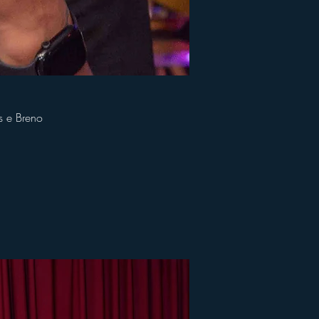
s e Breno
n